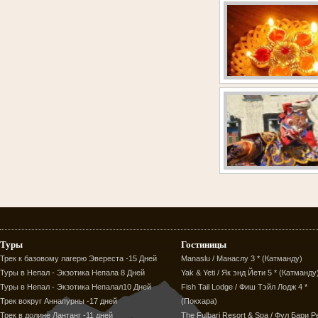
Туры
Гостиницы
Трек к базовому лагерю Эвереста -15 Дней
Manaslu / Манаслу 3 * (Катманду)
Туры в Непал - Экзотика Непала 8 Дней
Yak & Yeti / Як энд Йети 5 * (Катманду
Туры в Непал - Экзотика Непалал10 Дней
Fish Tail Lodge / Фиш Тэйл Лодж 4 *
Трек вокруг Аннапурны -17 дней
(Покхара)
Трек в долине Лантанг -11 дней
The Fulbari Resort & Spa / Фул Бари Р