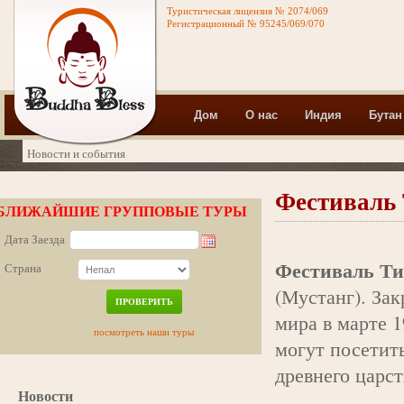
Туристическая лицензия № 2074/069
Регистрационный № 95245/069/070
Дом
О нас
Индия
Бутан
Новости и события
Фестиваль 
БЛИЖАЙШИЕ ГРУППОВЫЕ ТУРЫ
Дата Заезда
Фестиваль Т
Страна
(Мустанг). За
ПРОВЕРИТЬ
мира в марте 1
посмотреть наши туры
могут посетит
древнего царст
Новости