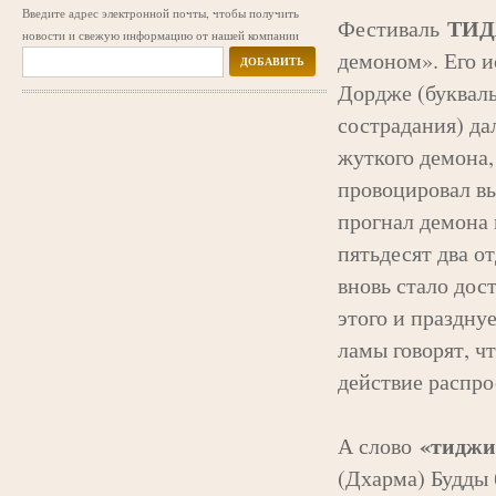
Введите адрес электронной почты, чтобы получить
ТИ
Фестиваль
новости и свежую информацию от нашей компании
демоном». Его и
ДОБАВИТЬ
Дордже (буквал
сострадания) да
жуткого демона,
провоцировал в
прогнал демона 
пятьдесят два о
вновь стало дос
этого и праздну
ламы говорят, чт
действие распр
«тиджи
А слово
(Дхарма) Будды б